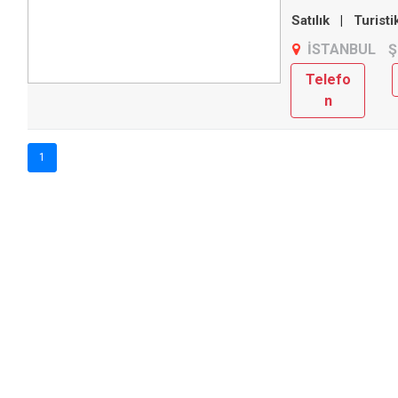
Satılık
|
Turisti
İSTANBUL
Ş
Telefo
n
1