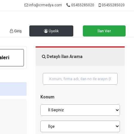
info@crmedya.com
05455285020
05455285020
Giriş
Üyelik
İlan Ver
Detaylı İlan Arama
aleri
Konum