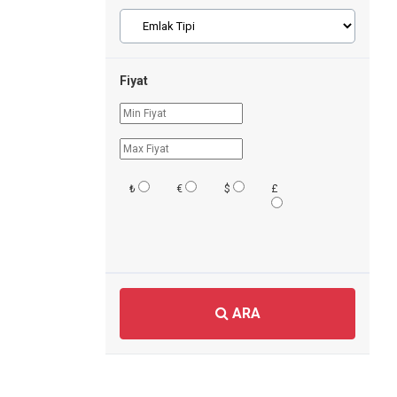
Fiyat
₺
€
$
£
ARA