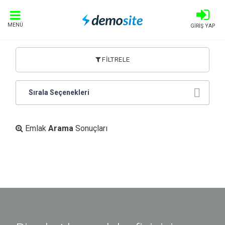
MENÜ
GİRİŞ YAP
FİLTRELE
Sırala Seçenekleri
Emlak
Arama
Sonuçları