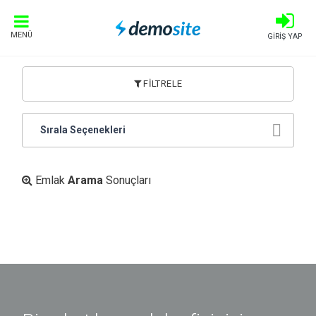
MENÜ
GİRİŞ YAP
FİLTRELE
Sırala Seçenekleri
Emlak
Arama
Sonuçları