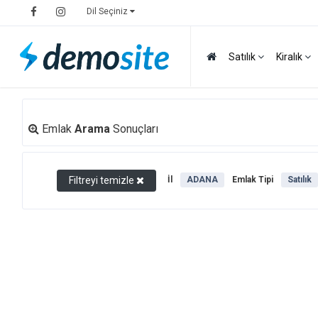
Dil Seçiniz
Satılık
Kiralık
Emlak
Arama
Sonuçları
Filtreyi temizle
İl
ADANA
Emlak Tipi
Satılık