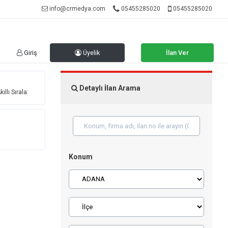
info@crmedya.com
05455285020
05455285020
Giriş
Üyelik
İlan Ver
Detaylı İlan Arama
ıllı Sırala:
Konum