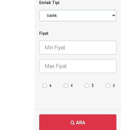
Emlak Tipi
Fiyat
₺
€
$
£
ARA