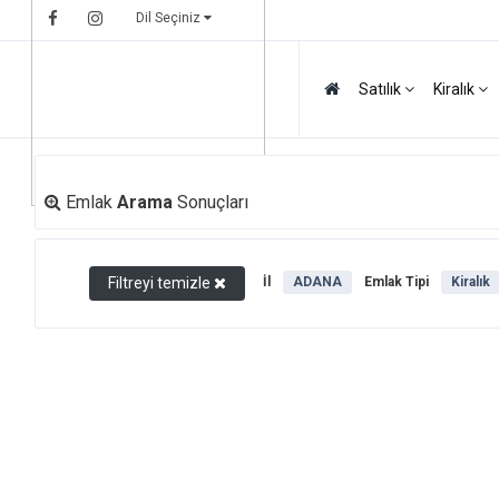
Dil Seçiniz
Satılık
Kiralık
Emlak
Arama
Sonuçları
Filtreyi temizle
İl
ADANA
Emlak Tipi
Kiralık