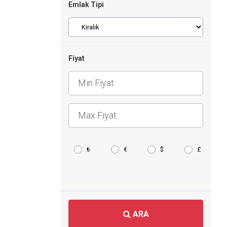
Emlak Tipi
Fiyat
₺
€
$
£
ARA