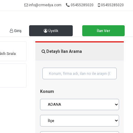
info@crmedya.com
05455285020
05455285020
Giriş
Üyelik
İlan Ver
Detaylı İlan Arama
ıllı Sırala:
Konum