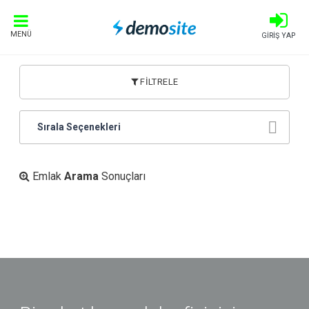
MENÜ
GİRİŞ YAP
FİLTRELE
Sırala Seçenekleri
Emlak
Arama
Sonuçları