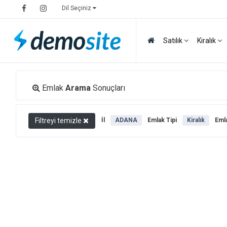
Dil Seçiniz
Satılık
Kiralık
Emlak
Arama
Sonuçları
Filtreyi temizle
İl
ADANA
Emlak Tipi
Kiralık
Emla