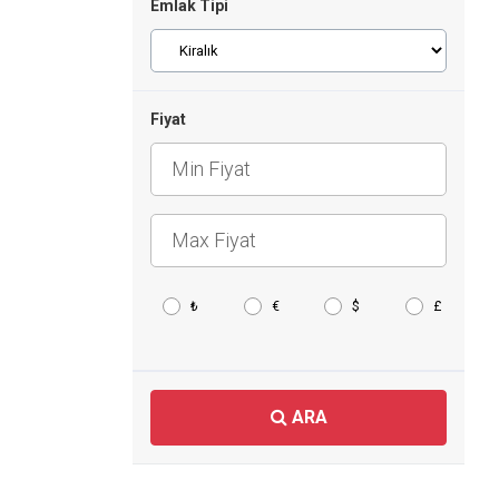
Emlak Tipi
Fiyat
₺
€
$
£
ARA