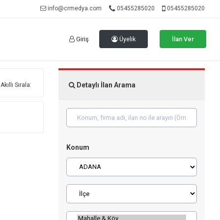
info@crmedya.com
05455285020
05455285020
Giriş
Üyelik
İlan Ver
Detaylı İlan Arama
Akıllı Sırala:
Konum