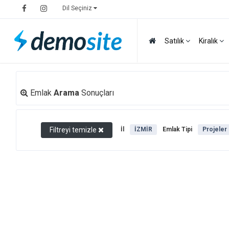
Dil Seçiniz
Satılık
Kiralık
Emlak
Arama
Sonuçları
Filtreyi temizle
İl
İZMİR
Emlak Tipi
Projeler