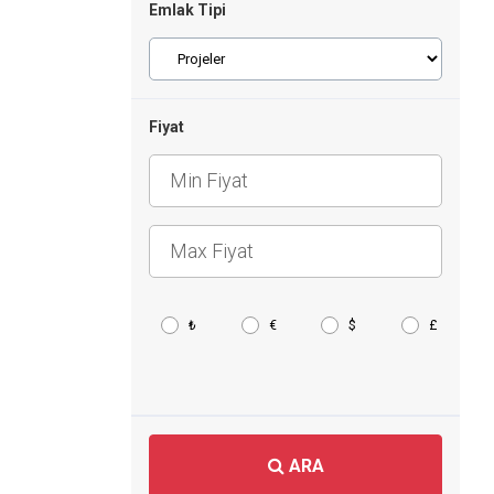
Emlak Tipi
Fiyat
₺
€
$
£
ARA