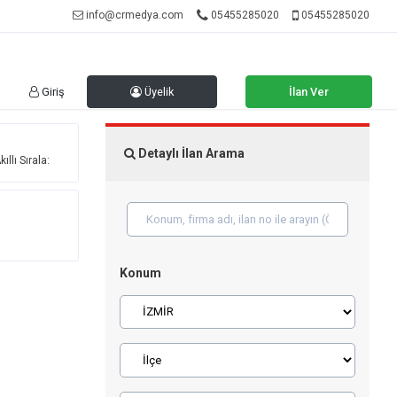
info@crmedya.com
05455285020
05455285020
Giriş
Üyelik
İlan Ver
Detaylı İlan Arama
ıllı Sırala:
Konum