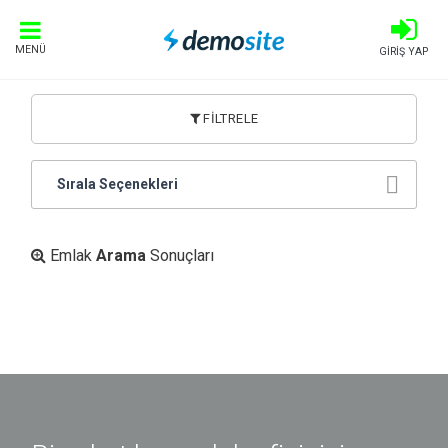
MENÜ
GİRİŞ YAP
FİLTRELE
Sırala Seçenekleri
Emlak
Arama
Sonuçları