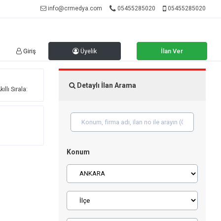
info@crmedya.com
05455285020
05455285020
Giriş
Üyelik
İlan Ver
Detaylı İlan Arama
ıllı Sırala:
Konum