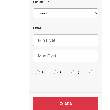
Emlak Tipi
Fiyat
₺
€
$
£
ARA