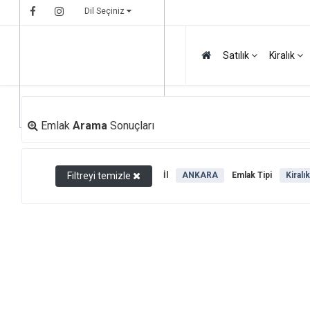
Dil Seçiniz
Satılık
Kiralık
Emlak
Arama
Sonuçları
Filtreyi temizle
İl
ANKARA
Emlak Tipi
Kiralık