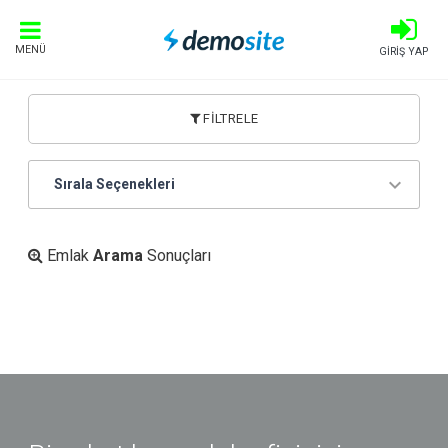
MENÜ
GİRİŞ YAP
FİLTRELE
Sırala Seçenekleri
Emlak
Arama
Sonuçları