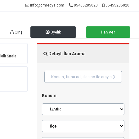
info@crmedya.com
05455285020
05455285020
Giriş
Üyelik
İlan Ver
Detaylı İlan Arama
ıllı Sırala:
Konum