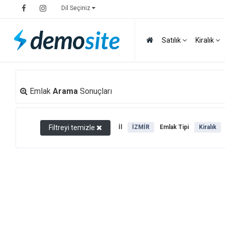
Dil Seçiniz
Satılık
Kiralık
Emlak
Arama
Sonuçları
Filtreyi temizle
İl
İZMİR
Emlak Tipi
Kiralık