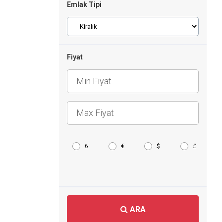
Emlak Tipi
Fiyat
₺
€
$
£
ARA