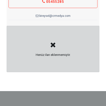
05455285
bireysel@crmedya.com
Henüz ilan eklenmemiştir.